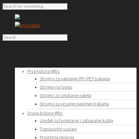
Bosnian
Croatian
Naslovnica
O nama
Proizvodi
Prva kolona @bs
Strojevi za pakiranje PP i PET trakama
Strojevi na špagu
Strojevi za omatanje paleta
Strojevi za vezanje papirnim trakama
Druga kolona @bs
Uređaji za formiranje i zatvaranje kutija
Transportni sustavi
Projektna rješenja