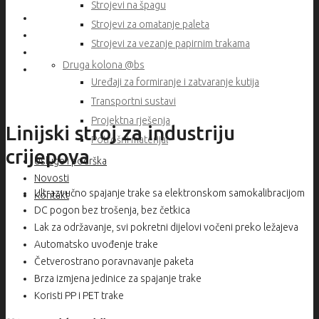
Strojevi na špagu
Strojevi za omatanje paleta
Strojevi za vezanje papirnim trakama
Druga kolona @bs
Uređaji za formiranje i zatvaranje kutija
Transportni sustavi
Projektna rješenja
Linijski stroj za industriju
Potrošni materijal
crijepova
Usluge i podrška
Novosti
Ultrazvučno spajanje trake sa elektronskom samokalibracijom
Kontakt
DC pogon bez trošenja, bez četkica
Lak za održavanje, svi pokretni dijelovi vočeni preko ležajeva
Automatsko uvođenje trake
Četverostrano poravnavanje paketa
Brza izmjena jedinice za spajanje trake
Koristi PP i PET trake