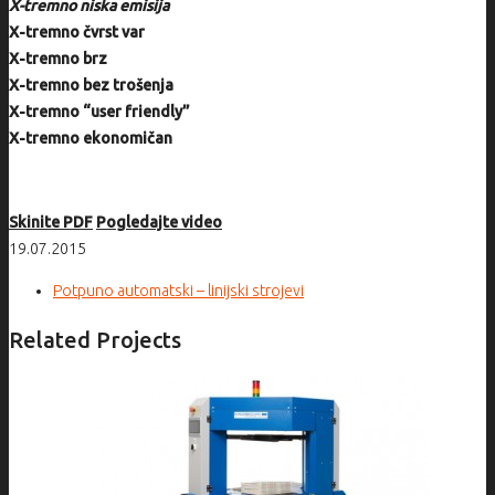
X
-tremno niska emisija
X
-tremno čvrst var
X
-tremno brz
X
-tremno bez trošenja
X
-tremno “user friendly”
X
-tremno ekonomičan
Skinite PDF
Pogledajte video
19.07.2015
Potpuno automatski – linijski strojevi
Related Projects