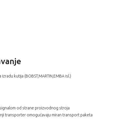
avanje
a izradu kutija (BOBST,MARTIN,EMBA isl.)
 signalom od strane proizvodnog stroja
donji transporter omogućavaju miran transport paketa