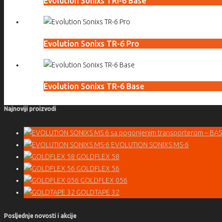
Evolution Sonixs TRI-6 Base
Evolution Sonixs TR-6 Pro
Evolution Sonixs TR-6 Base
Najnoviji proizvodi
EVOLUTION SONIXS MS-6
GOLDFLEX 58
GOLDFLEX 56
GOLDFLEX 056
GOLDTAPE 32
Posljednje novosti i akcije