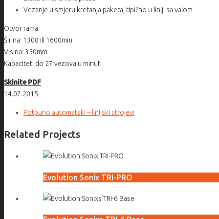
Vezanje u smjeru kretanja paketa, tipično u liniji sa valom
Otvor rama:
Širina: 1300 ili 1600mm
Visina: 350mm
Kapacitet: do 27 vezova u minuti
Skinite PDF
14.07.2015
Potpuno automatski – linijski strojevi
Related Projects
Evolution Sonix TRI-PRO