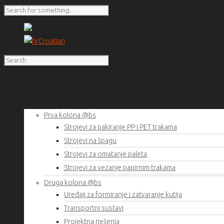
Bosnian
Croatian
Naslovnica
O nama
Proizvodi
Prva kolona @bs
Strojevi za pakiranje PP i PET trakama
Strojevi na špagu
Strojevi za omatanje paleta
Strojevi za vezanje papirnim trakama
Druga kolona @bs
Uređaji za formiranje i zatvaranje kutija
Transportni sustavi
Projektna rješenja