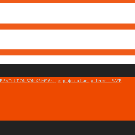
EVOLUTION SONIXS MS 6 sa pogonjenim transporterom – BASE