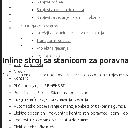
Strojevi na špagu
Strojevi za omatanje paleta
Strojevi za vezanje papirnim trakama
Druga kolona @bs
Uređaji za formiranje i zatvaranje kutija
Transportni sustavi
Projektna rješenja
Potrošni materijal
Inline stroj sa stanicom za poravn
Usluge i podrška
Novosti
Stroj je namjenjen za direktno povezivanje sa proizvodnim strojevima z
Kontakt
PLC upravljanje – SIEMENS S7
Posluživanje Proface/Siemens Touch panel
Integrirana funkcija poravnavanja i vezanja
Automatsko podešavanje dimenzije paketa pritiskom na gumb ili
Elektro pogonjeni i frekventno kontrolirani poravnači i gornji i 
Jednostruko vezanje van centra do 50mm
Elektromehanička preša