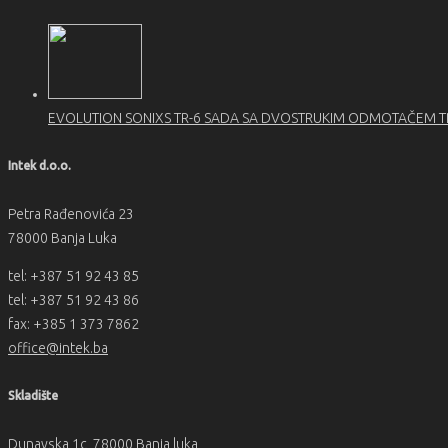
EVOLUTION SONIXS TR-6 SADA SA DVOSTRUKIM ODMOTAČEM 
Intek d.o.o.
Petra Rađenovića 23
78000 Banja Luka
tel: +387 51 92 43 85
tel: +387 51 92 43 86
fax: +385 1 373 7862
office@intek.ba
Skladište
Dunavska 1c, 78000 Banja luka