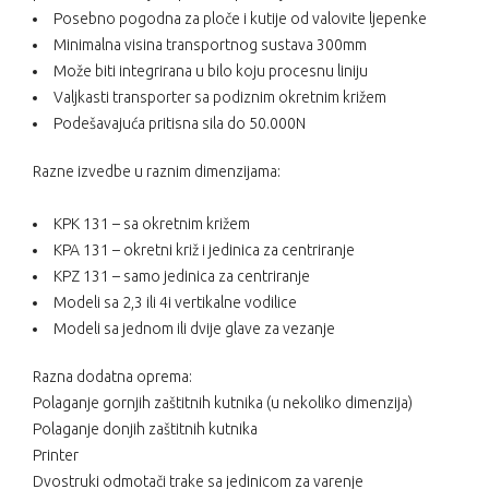
Posebno pogodna za ploče i kutije od valovite ljepenke
Minimalna visina transportnog sustava 300mm
Može biti integrirana u bilo koju procesnu liniju
Valjkasti transporter sa podiznim okretnim križem
Podešavajuća pritisna sila do 50.000N
Razne izvedbe u raznim dimenzijama:
KPK 131 – sa okretnim križem
KPA 131 – okretni križ i jedinica za centriranje
KPZ 131 – samo jedinica za centriranje
Modeli sa 2,3 ili 4i vertikalne vodilice
Modeli sa jednom ili dvije glave za vezanje
Razna dodatna oprema:
Polaganje gornjih zaštitnih kutnika (u nekoliko dimenzija)
Polaganje donjih zaštitnih kutnika
Printer
Dvostruki odmotači trake sa jedinicom za varenje