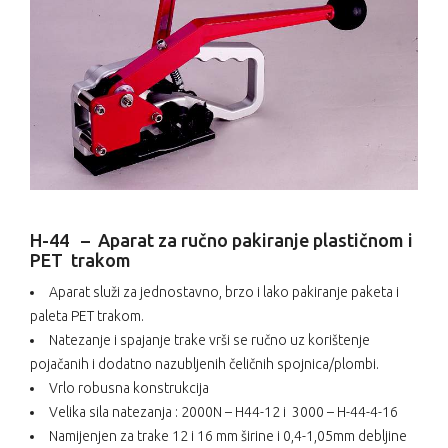
H-44 – Aparat za ručno pakiranje plastičnom i
PET trakom
Aparat služi za jednostavno, brzo i lako pakiranje paketa i
paleta PET trakom.
Natezanje i spajanje trake vrši se ručno uz korištenje
pojačanih i dodatno nazubljenih čeličnih spojnica/plombi.
Vrlo robusna konstrukcija
Velika sila natezanja : 2000N – H44-12 i 3000 – H-44-4-16
Namijenjen za trake 12 i 16 mm širine i 0,4-1,05mm debljine