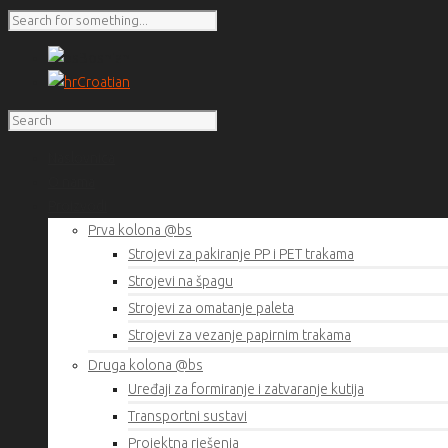
Bosnian
Croatian
Naslovnica
O nama
Proizvodi
Prva kolona @bs
Strojevi za pakiranje PP i PET trakama
Strojevi na špagu
Strojevi za omatanje paleta
Strojevi za vezanje papirnim trakama
Druga kolona @bs
Uređaji za formiranje i zatvaranje kutija
Transportni sustavi
Projektna rješenja