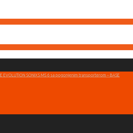
EVOLUTION SONIXS MS 6 sa pogonjenim transporterom – BASE