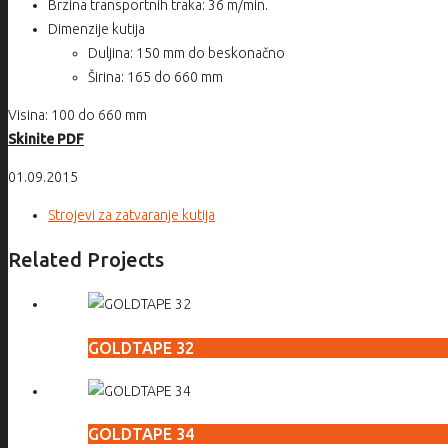
Brzina transportnih traka: 36 m/min.
Dimenzije kutija
Duljina: 150 mm do beskonačno
Širina: 165 do 660 mm
Visina: 100 do 660 mm
Skinite PDF
01.09.2015
Strojevi za zatvaranje kutija
Related Projects
GOLDTAPE 32
GOLDTAPE 34