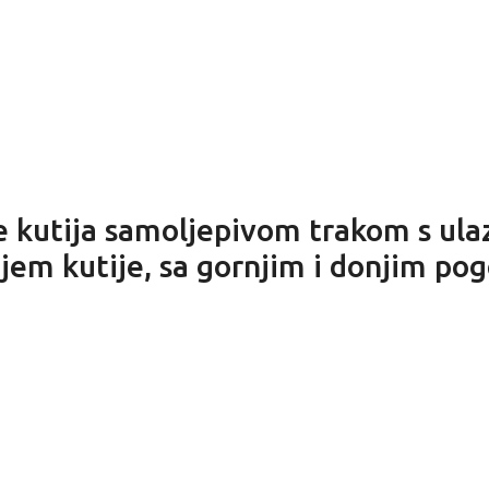
e kutija samoljepivom trakom s ul
em kutije, sa gornjim i donjim po