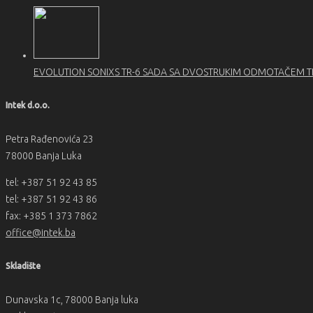
EVOLUTION SONIXS TR-6 SADA SA DVOSTRUKIM ODMOTAČEM 
Intek d.o.o.
Petra Rađenovića 23
78000 Banja Luka
tel: +387 51 92 43 85
tel: +387 51 92 43 86
fax: +385 1 373 7862
office@intek.ba
Skladište
Dunavska 1c, 78000 Banja luka