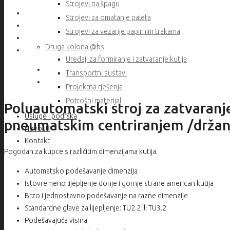
Strojevi na špagu
Strojevi za omatanje paleta
Strojevi za vezanje papirnim trakama
Druga kolona @bs
Uređaji za formiranje i zatvaranje kutija
Transportni sustavi
Projektna rješenja
Potrošni materijal
Poluautomatski stroj za zatvaranj
Usluge i podrška
pneumatskim centriranjem /držanj
Novosti
Kontakt
Pogodan za kupce s različitim dimenzijama kutija.
Automatsko podešavanje dimenzija
Istovremeno lijepljenje donje i gornje strane american kutija
Brzo i jednostavno podešavanje na razne dimenzije
Standardne glave za lijepljenje: TU2.2 ili TU3.2
Podešavajuća visina