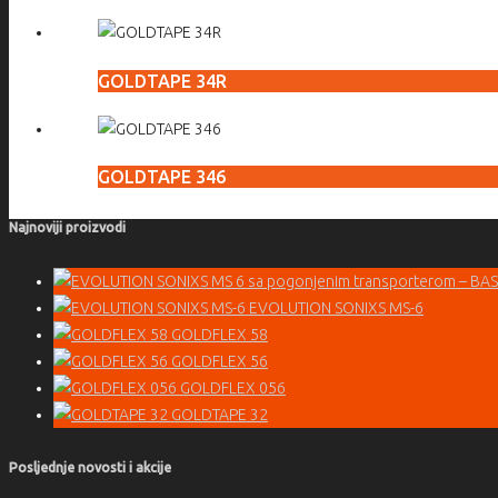
GOLDTAPE 34R
GOLDTAPE 346
Najnoviji proizvodi
EVOLUTION SONIXS MS-6
GOLDFLEX 58
GOLDFLEX 56
GOLDFLEX 056
GOLDTAPE 32
Posljednje novosti i akcije