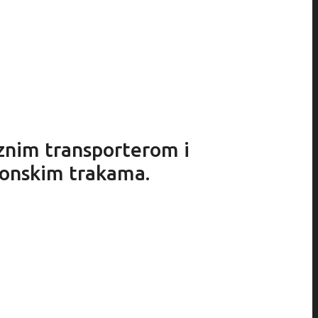
aznim transporterom i
gonskim trakama.