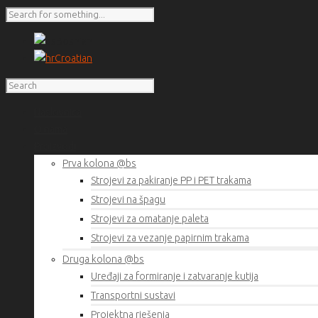
Bosnian
Croatian
Naslovnica
O nama
Proizvodi
Prva kolona @bs
Strojevi za pakiranje PP i PET trakama
Strojevi na špagu
Strojevi za omatanje paleta
Strojevi za vezanje papirnim trakama
Druga kolona @bs
Uređaji za formiranje i zatvaranje kutija
Transportni sustavi
Projektna rješenja