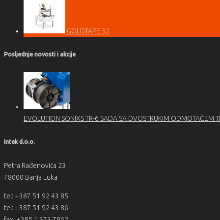
GOLDTAPE 32
Posljednje novosti i akcije
EVOLUTION SONIXS TR-6 SADA SA DVOSTRUKIM ODMOTAČEM 
Intek d.o.o.
Petra Rađenovića 23
78000 Banja Luka
tel: +387 51 92 43 85
tel: +387 51 92 43 86
fax: +385 1 373 7862