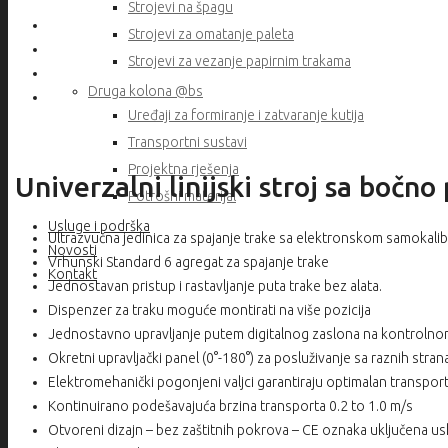
Strojevi na špagu
Strojevi za omatanje paleta
Strojevi za vezanje papirnim trakama
Druga kolona @bs
Uređaji za formiranje i zatvaranje kutija
Transportni sustavi
Projektna rješenja
Univerzalni linijski stroj sa boč
Potrošni materijal
Usluge i podrška
Ultrazvučna jedinica za spajanje trake sa elektronskom samokali
Novosti
Vrhunski Standard 6 agregat za spajanje trake
Kontakt
Jednostavan pristup i rastavljanje puta trake bez alata.
Dispenzer za traku moguće montirati na više pozicija
Jednostavno upravljanje putem digitalnog zaslona na kontrolno
Okretni upravljački panel (0°-180°) za posluživanje sa raznih stran
Elektromehanički pogonjeni valjci garantiraju optimalan transpor
Kontinuirano podešavajuća brzina transporta 0.2 to 1.0 m/s
Otvoreni dizajn – bez zaštitnih pokrova – CE oznaka uključena u