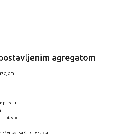
no postavljenim agregatom
bracijom
m panelu
a
t proizvoda
sklašenost sa CE direktivom