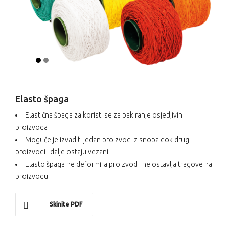
1
2
C
Elasto špaga
Elastična špaga za koristi se za pakiranje osjetljivih
proizvoda
Moguče je izvaditi jedan proizvod iz snopa dok drugi
proizvodi i dalje ostaju vezani
Elasto špaga ne deformira proizvod i ne ostavlja tragove na
proizvodu
Skinite PDF