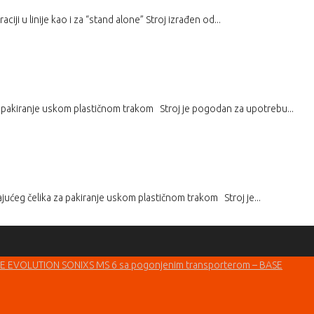
ji u linije kao i za “stand alone” Stroj izrađen od...
 pakiranje uskom plastičnom trakom Stroj je pogodan za upotrebu...
ućeg čelika za pakiranje uskom plastičnom trakom Stroj je...
EVOLUTION SONIXS MS 6 sa pogonjenim transporterom – BASE