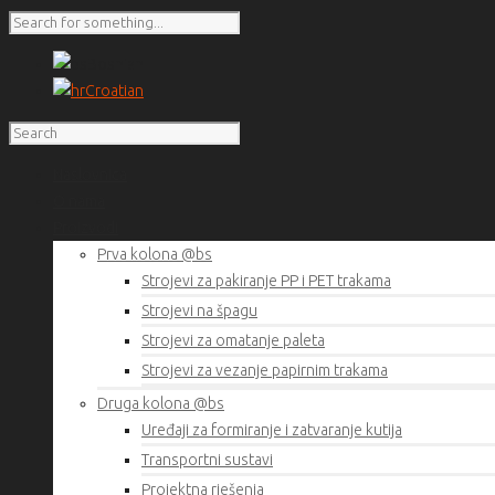
Bosnian
Croatian
Naslovnica
O nama
Proizvodi
Prva kolona @bs
Strojevi za pakiranje PP i PET trakama
Strojevi na špagu
Strojevi za omatanje paleta
Strojevi za vezanje papirnim trakama
Druga kolona @bs
Uređaji za formiranje i zatvaranje kutija
Transportni sustavi
Projektna rješenja