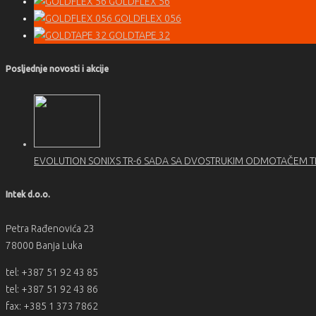
GOLDFLEX 56
GOLDFLEX 056
GOLDTAPE 32
Posljednje novosti i akcije
EVOLUTION SONIXS TR-6 SADA SA DVOSTRUKIM ODMOTAČEM 
Intek d.o.o.
Petra Rađenovića 23
78000 Banja Luka
tel: +387 51 92 43 85
tel: +387 51 92 43 86
fax: +385 1 373 7862