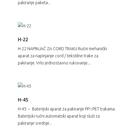
pakiranje paketa...
H-22
H-22 NAPINJAČ ZA CORD TRAKU Ručni mehanički
aparat za napinjanje cord / tekstilne trake za
pakiranje. Vrlo jednostavno rukovanje....
H-45
H-45 – Baterijski aparat za pakiranje PP i PET trakama.
Baterijski ručni automatski aparat koji služi za
pakiranje srednje...