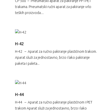
CP 500 – Pneumatski aparat za pakiranje PP i PET
trakama. Pneumatski ručni aparat za pakiranje vrlo
teških proizvoda....
H-42
H-42 – Aparat za ručno pakiranje plastičnom trakom.
Aparat služi za jednostavno, brzo i lako pakiranje
paketa i paleta...
H-44
H-44 – Aparat za ručno pakiranje plastičnom i PET
trakom Aparat služi za jednostavno, brzo i lako