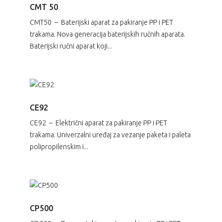
CMT 50
CMT50 – Baterijski aparat za pakiranje PP i PET
trakama. Nova generacija baterijskih ručnih aparata.
Baterijski ručni aparat koji...
CE92
CE92 – Električni aparat za pakiranje PP i PET
trakama. Univerzalni uređaj za vezanje paketa i paleta
polipropilenskim i...
CP500